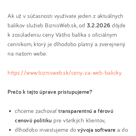
Ak už v súčasnosti využívate jeden z aktuálnych
balíkov služieb BiznisWeb.sk, od
3.2.2026
dôjde
k zosúladeniu ceny Vášho balíka s oficiálnym
cenníkom, ktorý je dlhodobo platný a zverejnený
na našom webe:
https://www.biznisweb.sk/ceny-za-web-balicky
Prečo k tejto úprave pristupujeme?
chceme zachovať
transparentnú a férovú
cenovú politiku
pre všetkých klientov,
dlhodobo investujeme do
vývoja software
a do