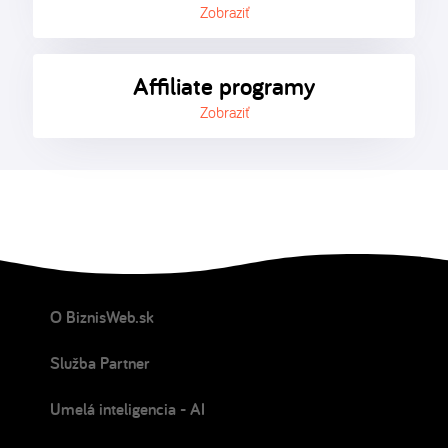
Zobraziť
Affiliate programy
Zobraziť
O BiznisWeb.sk
Služba Partner
Umelá inteligencia - AI