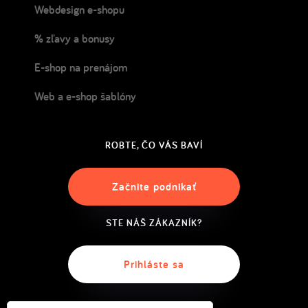
Webdesign e-shopu
% zľavy a bonusy
E-shop na prenájom
Web a e-shop šablóny
ROBTE, ČO VÁS BAVÍ
Začnite podnikať
STE NÁŠ ZÁKAZNÍK?
Prihláste sa