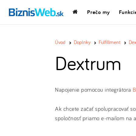
Prečo my
Funkci
Domovská
stránka
Úvod
Doplnky
Fulfillment
De
Dextrum
Napojenie pomocou integrátora
B
Ak chcete začať spolupracovať s
spoločnosť priamo e-mailom na a