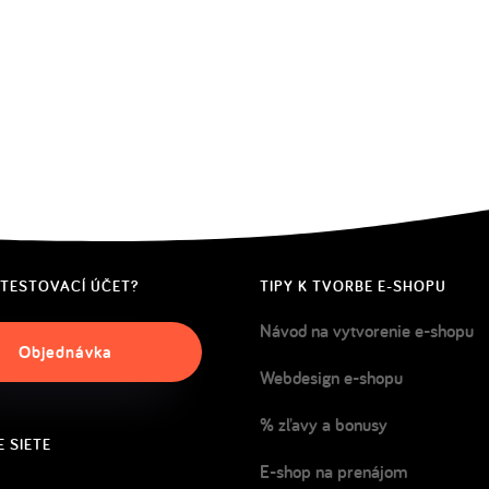
 TESTOVACÍ ÚČET?
TIPY K TVORBE E-SHOPU
Návod na vytvorenie e-shopu
Objednávka
Webdesign e-shopu
% zľavy a bonusy
 SIETE
E-shop na prenájom