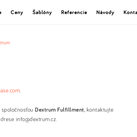
e
Ceny
Šablóny
Referencie
Návody
Kont
xtrum
ase.com
.
o spoločnosťou
Dextrum Fulfillment
, kontaktujte
drese info@dextrum.cz.