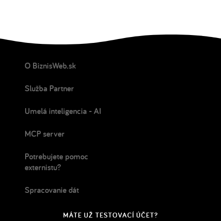
O BiznisWeb.sk
Služba Partner
Umelá inteligencia - AI
MCP server
Potrebujete pomoc
externistu?
Spracovanie dát
MÁTE UŽ TESTOVACÍ ÚČET?