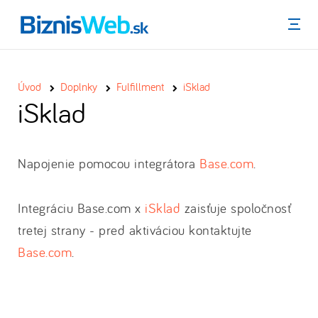
Menu
Úvod
Doplnky
Fulfillment
iSklad
iSklad
Napojenie pomocou integrátora
Base.com
.
Integráciu Base.com x
iSklad
zaisťuje spoločnosť
tretej strany - pred aktiváciou kontaktujte
Base.com
.