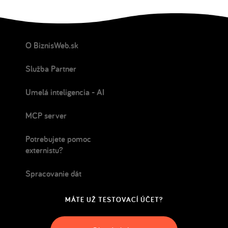
O BiznisWeb.sk
Služba Partner
Umelá inteligencia - AI
MCP server
Potrebujete pomoc
externistu?
Spracovanie dát
MÁTE UŽ TESTOVACÍ ÚČET?