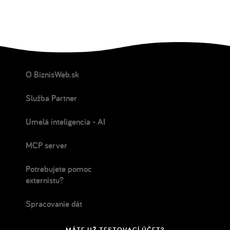
O BiznisWeb.sk
Služba Partner
Umelá inteligencia - AI
MCP server
Potrebujete pomoc
externistu?
Spracovanie dát