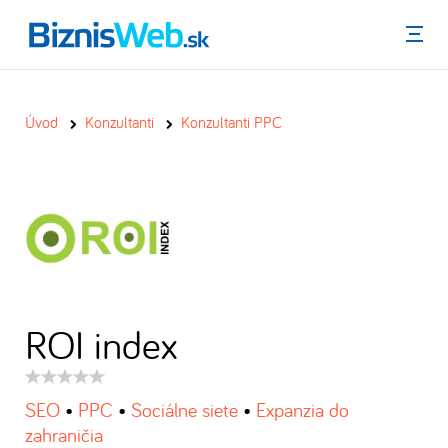
Menu
Úvod
Konzultanti
Konzultanti PPC
ROI index
Hodnotenie
produktu:
SEO
•
PPC
•
Sociálne siete
•
Expanzia do
zahraničia