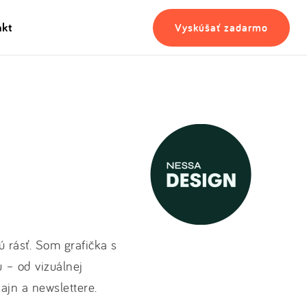
akt
Vyskúšať zadarmo
 rásť. Som grafička s
 – od vizuálnej
zajn a newslettere.