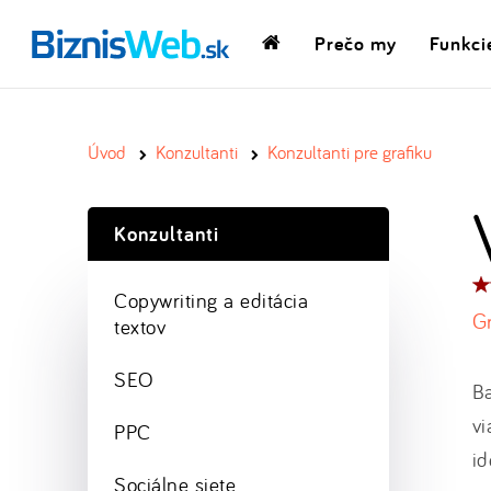
Prečo my
Funkci
Domovská
stránka
Úvod
Konzultanti
Konzultanti pre grafiku
Konzultanti
Ho
Copywriting a editácia
pr
Gr
textov
SEO
Ba
vi
PPC
id
Sociálne siete