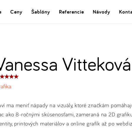
e
Ceny
Šablóny
Referencie
Návody
Kont
Vanessa Vitteková
dnotenie
oduktu:
afika
ví ma meniť nápady na vizuály, ktoré značkám pomáhajú
ac ako 8-ročnými skúsenosťami, zameraná na 2D grafiku
entity, printových materiálov a online grafík až po webdi