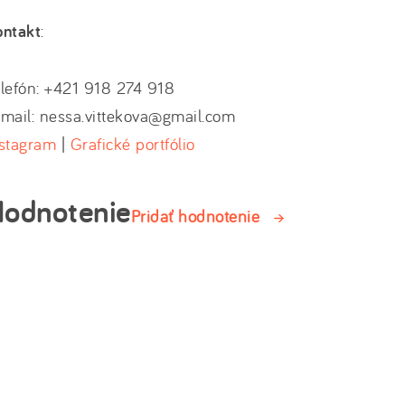
ontakt
:
lefón: +421 918 274 918
mail: nessa.vittekova@gmail.com
nstagram
|
Grafické portfólio
odnotenie
Pridať hodnotenie