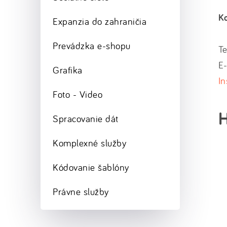
K
Expanzia do zahraničia
Prevádzka e-shopu
Te
E-
Grafika
I
Foto - Video
H
Spracovanie dát
Komplexné služby
Kódovanie šablóny
Právne služby