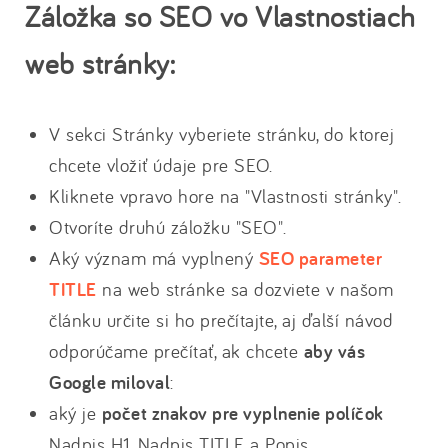
Záložka so SEO vo Vlastnostiach
web stránky:
V sekci Stránky vyberiete stránku, do ktorej
chcete vložiť údaje pre SEO.
Kliknete vpravo hore na "Vlastnosti stránky".
Otvoríte druhú záložku "SEO".
Aký význam má vyplnený
SEO parameter
TITLE
na web stránke sa dozviete v našom
článku určite si ho prečítajte, aj ďalší návod
odporúčame prečítať, ak chcete
aby vás
Google miloval
:
aký je
počet znakov pre vyplnenie políčok
Nadpis H1, Nadpis TITLE a Popis