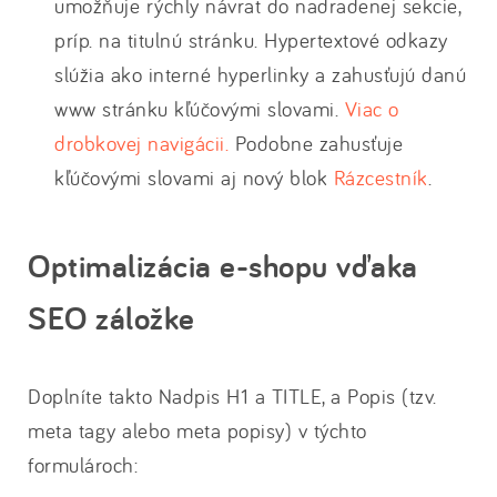
umožňuje rýchly návrat do nadradenej sekcie,
príp. na titulnú stránku. Hypertextové odkazy
slúžia ako interné hyperlinky a zahusťujú danú
www stránku kľúčovými slovami.
Viac o
drobkovej navigácii.
Podobne zahusťuje
kľúčovými slovami aj nový blok
Rázcestník
.
Optimalizácia e-shopu vďaka
SEO záložke
Doplníte takto Nadpis H1 a TITLE, a Popis (tzv.
meta tagy alebo meta popisy) v týchto
formulároch: