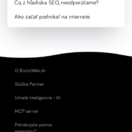
Čo, z hľadiska SEO, neodporúčame?
Ako začať podnikať na internete
O BiznisWeb.sk
Služba Partner
Umelá inteligencia - AI
MCP server
Potrebujete pomoc
externistu?