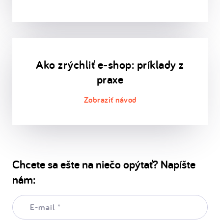
Ako zrýchliť e-shop: príklady z
praxe
Chcete sa ešte na niečo opýtať? Napíšte
nám:
E-
mail:
*