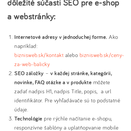
dôležité súčasti SEO pre e-shop
a webstránky:
Internetové adresy v jednoduchej forme.
Ako
napríklad:
biznisweb.sk/kontakt
alebo
biznisweb.sk/ceny-
za-web-balicky
SEO záložky
–
v každej stránke, kategórii,
novinke, FAQ otázke a v produkte
môžete
zadať nadpis H1, nadpis Title, popis, a url
identifikátor. Pre vyhľadávače sú to podstatné
údaje.
Technológie
pre rýchle načítanie e-shopu,
responzívne šablóny a uplatňopvanie mobile