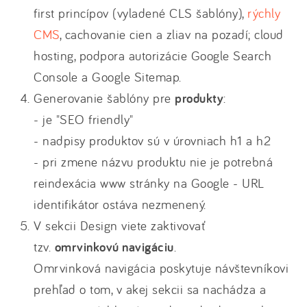
first princípov (vyladené CLS šablóny),
rýchly
CMS
, cachovanie cien a zliav na pozadí; cloud
hosting, podpora autorizácie Google Search
Console a Google Sitemap.
Generovanie šablóny pre
produkty
:
- je "SEO friendly"
- nadpisy produktov sú v úrovniach h1 a h2
- pri zmene názvu produktu nie je potrebná
reindexácia www stránky na Google - URL
identifikátor ostáva nezmenený.
V sekcii Design viete zaktivovať
tzv.
omrvinkovú navigáciu
.
Omrvinková navigácia poskytuje návštevníkovi
prehľad o tom, v akej sekcii sa nachádza a