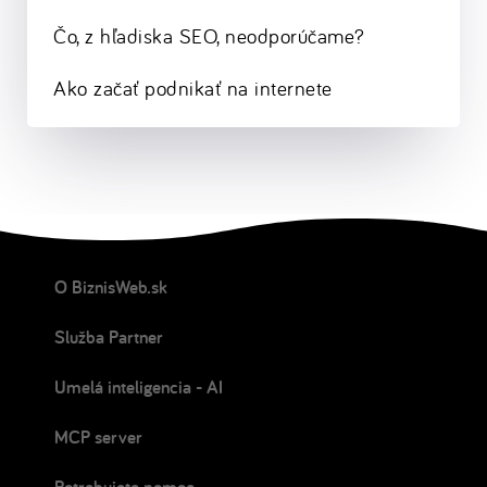
Čo, z hľadiska SEO, neodporúčame?
Ako začať podnikať na internete
O BiznisWeb.sk
Služba Partner
Umelá inteligencia - AI
MCP server
Potrebujete pomoc