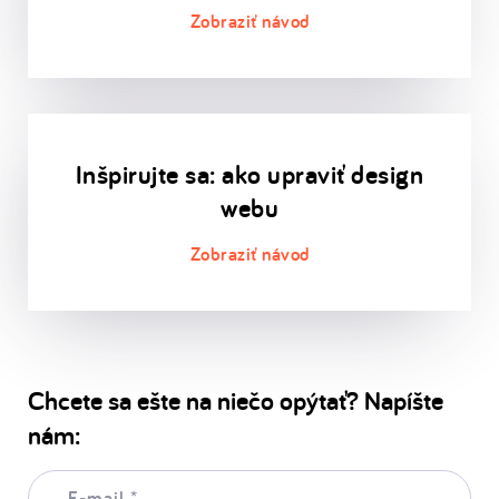
Inšpirujte sa: ako upraviť design
webu
Chcete sa ešte na niečo opýtať? Napíšte
nám:
E-