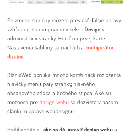
Po zmene šablóny môžete previesť ďalšie úpravy
vzhľadu e-shopu priamo v sekcii
Design
v
administrácii stránky. Hneď na prvej karte:
Nastavenia šablóny sa nachádza
konfigurátor
dizajnu
.
BiznisWeb ponúka mnoho kombinácií rozloženia
hlavičky, menu, päty stránky, hlavného
obsahového stĺpca a bočného stĺpca. Aké sú
možnosti pre
design webu
sa dozviete v našom
článku o úprave webdesignu.
Prehliadnite si,
ako sa dá upraviť design webu
a