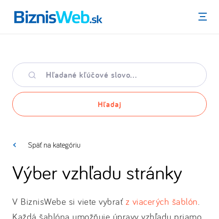
Menu
Hľadané
kľúčové
slovo
Hľadaj
Späť na kategóriu
Výber vzhľadu stránky
V BiznisWebe si viete vybrať
z viacerých šablón
.
Každá šablóna umožňuje úpravy vzhľadu priamo