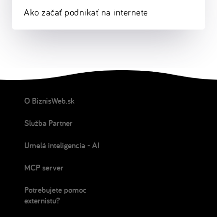
Ako začať podnikať na internete
O BiznisWeb.sk
Služba Partner
Umelá inteligencia - AI
MCP server
Potrebujete pomoc
externistu?