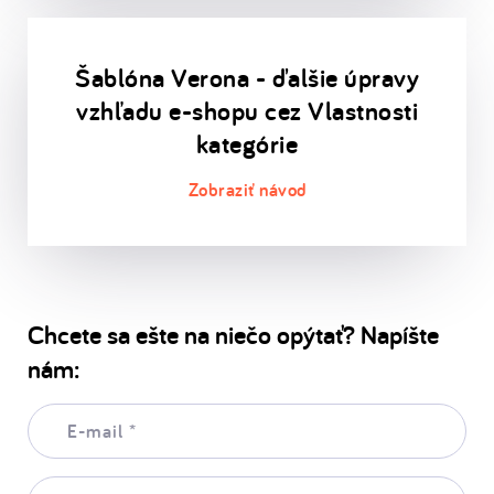
Šablóna Verona - ďalšie úpravy
vzhľadu e-shopu cez Vlastnosti
kategórie
Chcete sa ešte na niečo opýtať? Napíšte
nám:
E-
mail:
*
Vaša