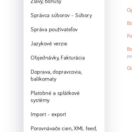
Zľavy, bonusy
O
Správca súborov - Súbory
Bo
Správa používateľov
Po
Jazykové verzie
Bo
po
Objednávky, Fakturácia
Od
Doprava, dopravcovia,
balíkomaty
Platobné a splátkové
systémy
Import - export
Porovnávače cien, XML feed,