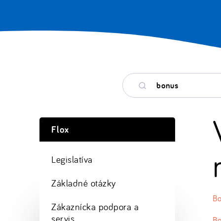
Hľadané
kľúčové
slovo
Flox
Legislatíva
Základné otázky
Bo
Zákaznícka podpora a
servis
Bo