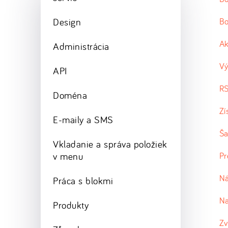
Design
Bo
Ak
Administrácia
Vý
API
RS
Doména
Zí
E-maily a SMS
Ša
Vkladanie a správa položiek
v menu
Pr
Ná
Práca s blokmi
Na
Produkty
Zv