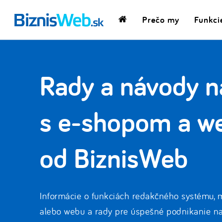
Prečo my
Funkci
Domovská
stránka
Rady a návody n
s e-shopom a w
od BiznisWeb
Informácie o funkciách redakčného systému, 
alebo webu a rady pre úspešné podnikanie na 