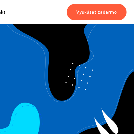
akt
Vyskúšať zadarmo