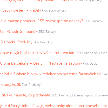
nusový systém - kredity
Flox: Zľavy, bonusy
o je možné pomocou RSS získať spätné odkazy?
SEO: Základy
ber výhodných ponúk
SEO: Základy
S z bloku Produkty
Flox: Produkty
skajte nových zákazníkov vďaka referenciám
SEO: Ako na SEO pre e
blóna Barcelona – Design > Nastavenia šablóny
Flox: Design
ehľad a funkcie blokov v redakčnom systéme BiznisWeb.sk
Flox
kupný košík
Flox: Produkty
 titulke napíšte, čo predávate
SEO: Ako na SEO pre eshop? Krok po krok
ýšte dôveryhodnosť svojej webstránky alebo internetového ob