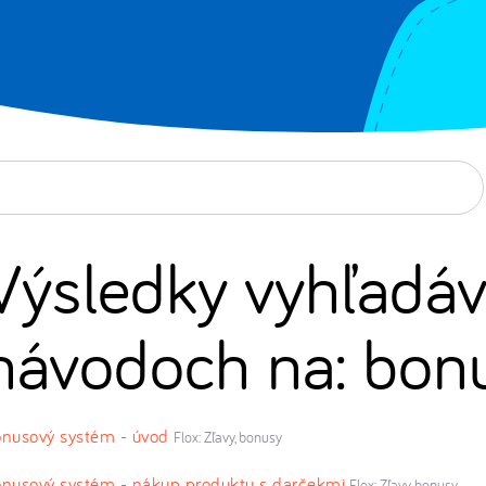
Výsledky vyhľadáv
návodoch na: bon
nusový systém - úvod
Flox: Zľavy, bonusy
nusový systém - nákup produktu s darčekmi
Flox: Zľavy, bonusy