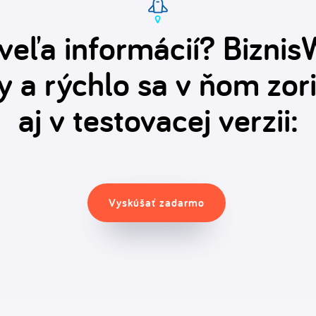
š veľa informácií? Biznis
ny a rýchlo sa v ňom zor
aj v testovacej verzii:
Vyskúšať zadarmo