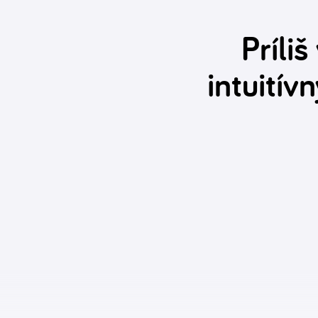
Príli
intuitív