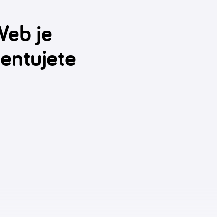
Web je
ientujete