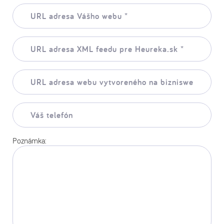
URL
adresa
Vášho
webu:
URL
*
adresa
XML
feedu
URL
pre
adresa
Heureka.sk:
webu
*
vytvoreného
Váš
na
telefón:
biznisweb.sk:
*
Poznámka: