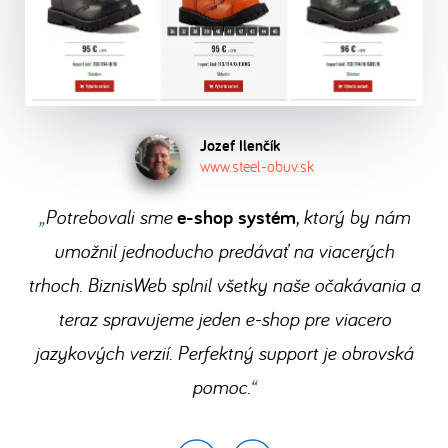
vaše
zadarmo
po
a
jednej
objednávky
súkromie
a
dokončení
môžete
administrácii.
e-
a
presvedčte
registrácie.
hneď
Prečítajte
shopu
ochrana
sa
začať
.
si,
ako
bezstarostne
dát
sami,
Stačí
to
a
Jozef Ilenčík
samozrejmosťou.
čo
www.steel-obuv.sk
vám
u
rýchlo.
získate
len
nás
Potrebovali sme
e-shop systém
, ktorý by nám
prechodom
dobrý
funguje
na
umožnil jednoducho predávať na viacerých
nápad,
a
BiznisWeb.
trhoch. BiznisWeb splnil všetky naše očakávania a
počítač
koľko
teraz spravujeme jeden e-shop pre viacero
a
ušetríte.
jazykových verzií. Perfektný support je obrovská
internet.
pomoc.