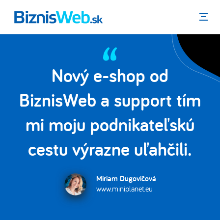
Menu
Nový e-shop od
la
BiznisWeb a support tím
mi moju podnikateľskú
.
cestu výrazne uľahčili.
Miriam Dugovičová
www.miniplanet.eu