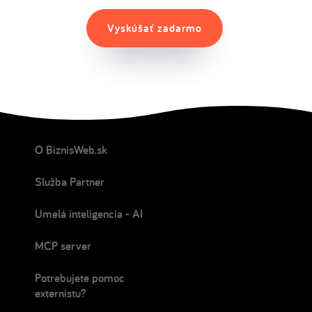
Vyskúšať zadarmo
O BiznisWeb.sk
Služba Partner
Umelá inteligencia - AI
MCP server
Potrebujete pomoc
externistu?