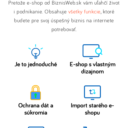
Pretože e-shop od BiznisWeb.sk vám uľahčí život
i podnikanie. Obsahuje
všetky funkcie
, ktoré
budete pre svoj úspešný biznis na internete
potrebovať.
Je to jednoduché
E-shop s vlastným
dizajnom
Vytvoriť
Prispôsobte
e-
si
šablóny
shop
e-
či
Ochrana dát a
Import starého e-
shopu
webstránku
súkromia
shopu
podľa
bez
Naše
Máte
seba.