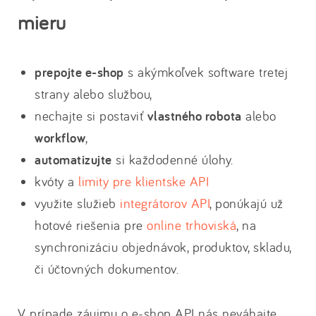
mieru
prepojte e-shop
s akýmkoľvek software tretej
strany alebo službou,
nechajte si postaviť
vlastného robota
alebo
workflow
,
automatizujte
si každodenné úlohy.
kvóty a
limity pre klientske API
využite služieb
integrátorov API
, ponúkajú už
hotové riešenia pre
online trhoviská
, na
synchronizáciu objednávok, produktov, skladu,
či účtovných dokumentov.
V prípade záujmu o e-shop API nás neváhajte