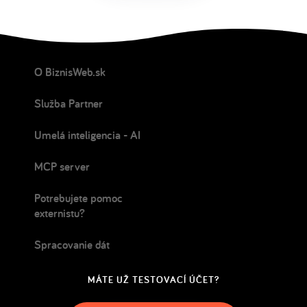
O BiznisWeb.sk
Služba Partner
Umelá inteligencia - AI
MCP server
Potrebujete pomoc
externistu?
Spracovanie dát
MÁTE UŽ TESTOVACÍ ÚČET?