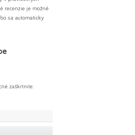
té recenzie je možné
ebo sa automaticky
pe
né zaškrtnite: