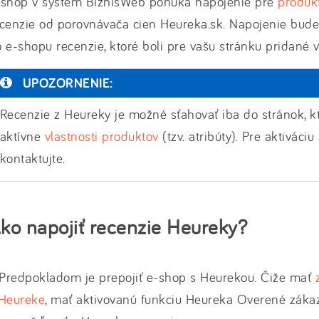
-shop v systém BiznisWeb ponúka napojenie pre
produk
cenzie od porovnávača cien Heureka.sk. Napojenie bude
 e-shopu recenzie, ktoré boli pre vašu stránku pridané 
UPOZORNENIE:
Recenzie z Heureky je možné sťahovať iba do stránok, k
aktívne
vlastnosti produktov
(tzv. atribúty). Pre aktiváciu
kontaktujte.
ko napojiť recenzie Heureky?
 Predpokladom je prepojiť e-shop s Heurekou. Čiže mať
 Heureke
, mať aktivovanú funkciu Heureka Overené záka