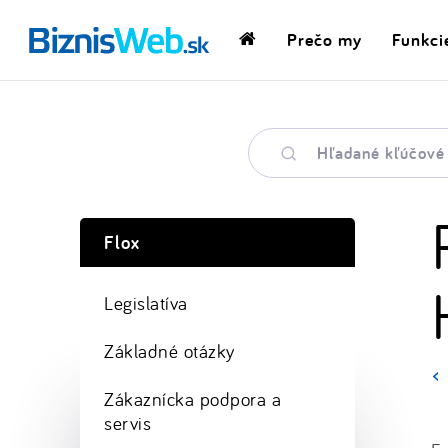
Prečo my
Funkci
Domovská
stránka
Hľadané
kľúčové
slovo
Flox
Legislatíva
Základné otázky
Zákaznícka podpora a
servis