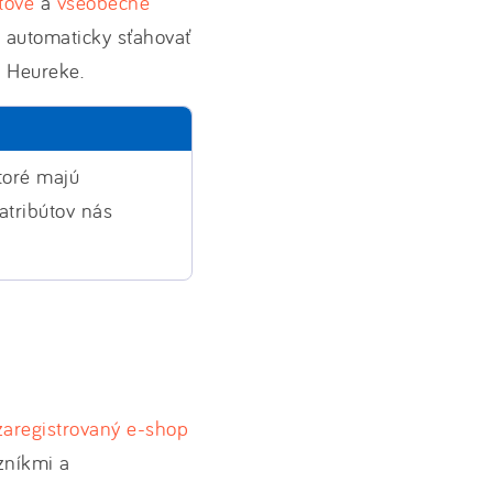
tové
a
všeobecné
 automaticky sťahovať
v Heureke.
toré majú
 atribútov nás
zaregistrovaný e-shop
zníkmi a