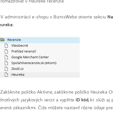
hromažďovať v Heureke recenzie.
 V administrácií e-shopu v BiznisWebe otvorte sekciu
Na
eureka:
 Zakliknite políčko Aktívne, zakliknite políčko Heureka 
dnotlivých jazykových verzií a vyplňte
ID kód,
kt. slúži a
erené zákazníkmi. Čiže môžete nastaviť rôzne údaje pre