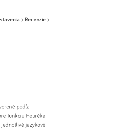
stavenia
>
Recenzie
>
Overené podľa
j pre funkciu Heuréka
 jednotlivé jazykové