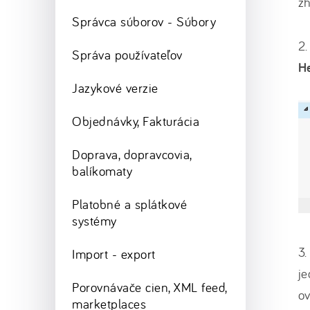
z
Správca súborov - Súbory
2.
Správa používateľov
H
Jazykové verzie
Objednávky, Fakturácia
Doprava, dopravcovia,
balíkomaty
Platobné a splátkové
systémy
3.
Import - export
je
Porovnávače cien, XML feed,
ov
marketplaces