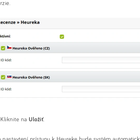
rzie.
 Kliknite na
Uložiť
.
 nastavtení prístupu k Heureke bude systém automatick