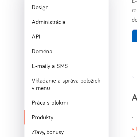
E
Design
re
do
Administrácia
API
Doména
E-maily a SMS
Vkladanie a správa položiek
v menu
A
Práca s blokmi
Produkty
1.
v
Zľavy, bonusy