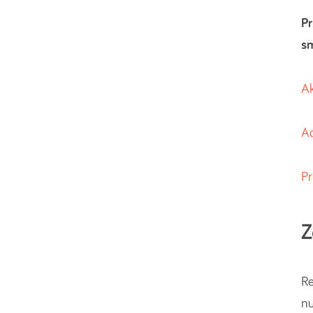
Pr
sm
Ak
Ad
P
Z
Re
nu