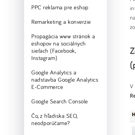
PPC reklama pre eshop
in
na
Remarketing a konverzie
zo
Propagácia www stránok a
eshopov na sociálnych
Z
sieťach (Facebook,
Instagram)
(
Google Analytics a
nadstavba Google Analytics
V 
E-Commerce
Re
Google Search Console
Čo, z hľadiska SEO,
neodporúčame?