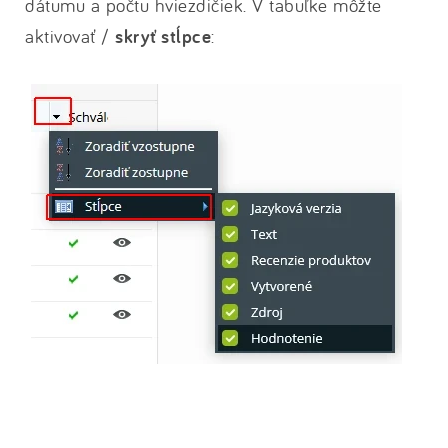
dátumu a počtu hviezdičiek. V tabuľke môžte
aktivovať /
skryť stĺpce
: