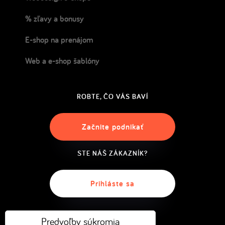
% zľavy a bonusy
E-shop na prenájom
Web a e-shop šablóny
ROBTE, ČO VÁS BAVÍ
Začnite podnikať
STE NÁŠ ZÁKAZNÍK?
Prihláste sa
Predvoľby súkromia