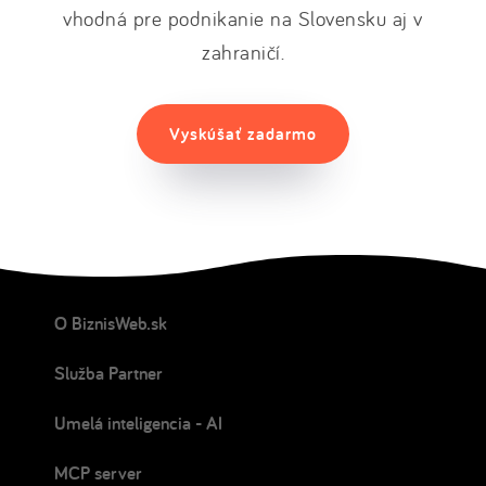
vhodná pre podnikanie na Slovensku aj v
zahraničí.
Vyskúšať zadarmo
O BiznisWeb.sk
Služba Partner
Umelá inteligencia - AI
MCP server