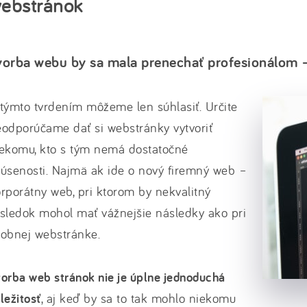
ebstránok
vorba webu by sa mala prenechať profesionálom – 
týmto tvrdením môžeme len súhlasiť. Určite
odporúčame dať si webstránky vytvoriť
iekomu, kto s tým nemá dostatočné
úsenosti. Najmä ak ide o nový firemný web –
rporátny web, pri ktorom by nekvalitný
sledok mohol mať vážnejšie následky ako pri
sobnej webstránke.
orba web stránok nie je úplne jednoduchá
ležitosť
, aj keď by sa to tak mohlo niekomu