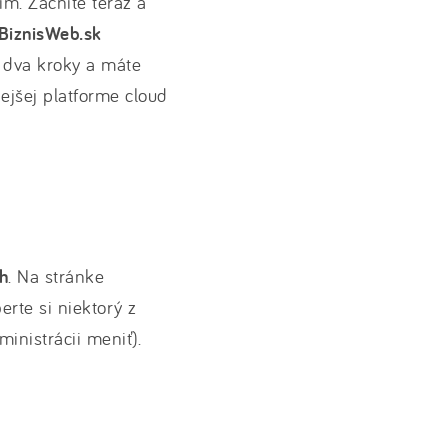
m. Začnite teraz a
BiznisWeb.sk
a dva kroky a máte
jšej platforme cloud
ch
. Na stránke
berte si niektorý z
inistrácii meniť).