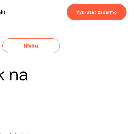
akt
Vyskúšať zadarmo
Hľadaj
k na