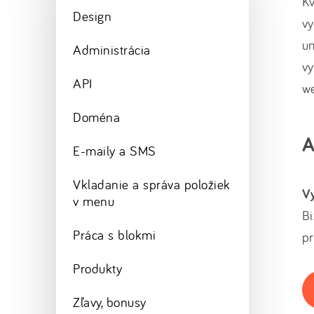
Kv
Design
vy
u
Administrácia
v
API
w
Doména
A
E-maily a SMS
Vkladanie a správa položiek
Vy
v menu
Bi
Práca s blokmi
pr
Produkty
Zľavy, bonusy