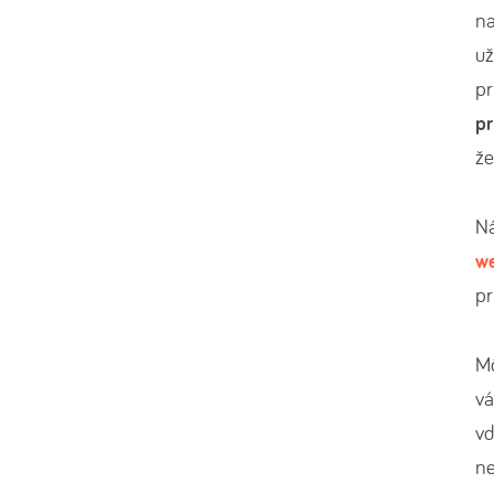
na
už
pr
p
že
Ná
w
p
Mô
vá
v
ne