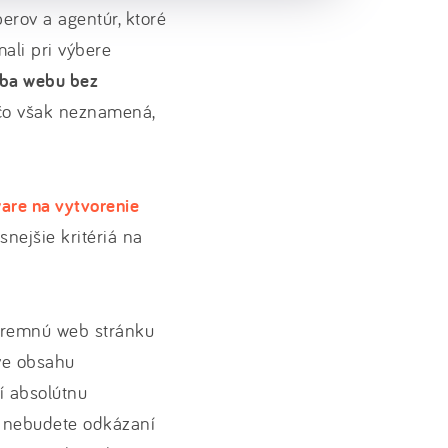
erov a agentúr, ktoré
mali pri výbere
rba webu bez
 čo však neznamená,
are na vytvorenie
snejšie kritériá na
firemnú web stránku
áve obsahu
í absolútnu
h nebudete odkázaní