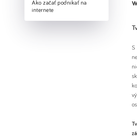
w
Ako začať podnikať na
internete
T
S 
ne
n
sk
ko
vý
o
Tv
zá