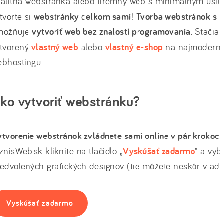
alitná webstránka alebo firemný web s minimálnym úsilí
tvorte si
webstránky celkom sami
!
Tvorba webstránok s 
možňuje
vytvoriť web bez znalostí programovania
. Stači
ytvorený
vlastný web
alebo
vlastný e-shop
na najmoderne
ebhostingu.
ko vytvoriť webstránku?
tvorenie webstránok zvládnete sami online v pár kroko
znisWeb.sk kliknite na tlačidlo „
Vyskúšať zadarmo
" a vy
edvolených grafických designov (tie môžete neskôr v adm
Vyskúšať zadarmo