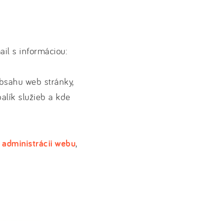
il s informáciou:
bsahu web stránky,
alík služieb a kde
 administrácii webu
,