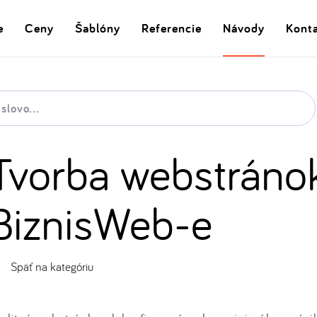
e
Ceny
Šablóny
Referencie
Návody
Kont
Tvorba webstráno
BiznisWeb-e
Späť na kategóriu