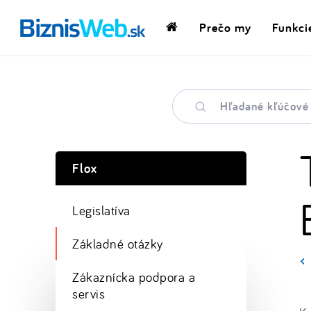
Prečo my
Funkci
Domovská
stránka
Hľadané
kľúčové
slovo
Flox
Legislatíva
Základné otázky
Zákaznícka podpora a
servis