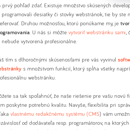
 prvý pohľad zdať. Existuje množstvo skúsených develop
 programovali desiatky či stovky webstránok, tie by ste 
eferovať. Druhou možnosťou, ktorú ponúkame my, je
tvo
rogramovania
. U nás si môžte
vytvoriť webstránku sami
,
 nebude vytvorená profesionálne.
š tím s dlhoročnými skúsenosťami pre vás vyvinul
softw
ebstránky
s množstvom funkcií, ktorý spĺňa všetky najprí
rofesionálnu webstránku.
žete sa tak spoľahnúť, že naše riešenie pre vašu novú 
m poskytne potrebnú kvalitu. Navyše, flexibilita pri spr
ďaka
vlastnému redakčnému systému (CMS
) vám umožn
závislosť od dodávateľa resp. programátorov, na ktorýc