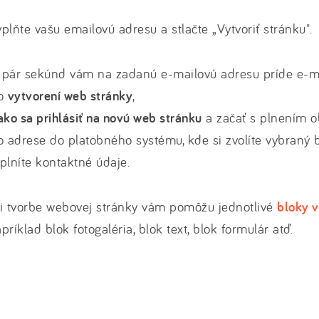
plňte vašu emailovú adresu a stlačte „Vytvoriť stránku".
pár sekúnd vám na zadanú e-mailovú adresu príde e-ma
 o
vytvorení web stránky
,
ako sa prihlásiť na novú web stránku
a začať s plnením o
o adrese do platobného systému, kde si zvolíte vybraný b
plníte kontaktné údaje.
i tvorbe webovej stránky vám pomôžu jednotlivé
bloky v
príklad blok fotogaléria, blok text, blok formulár atď.