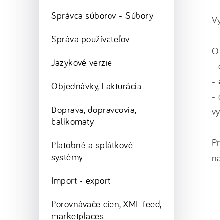
Správca súborov - Súbory
Vy
Správa používateľov
O 
Jazykové verzie
-
-
Objednávky, Fakturácia
- 
Doprava, dopravcovia,
vy
balíkomaty
Pr
Platobné a splátkové
systémy
na
Import - export
Porovnávače cien, XML feed,
marketplaces