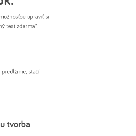
ožnosťou upraviť si
ný test zdarma*.
predĺžime, stačí
u tvorba