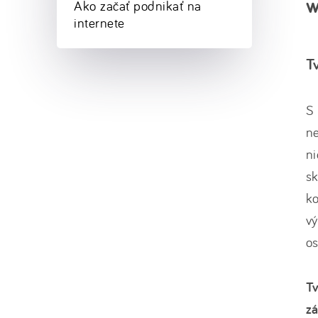
w
Ako začať podnikať na
internete
T
S 
ne
n
sk
ko
vý
o
Tv
zá