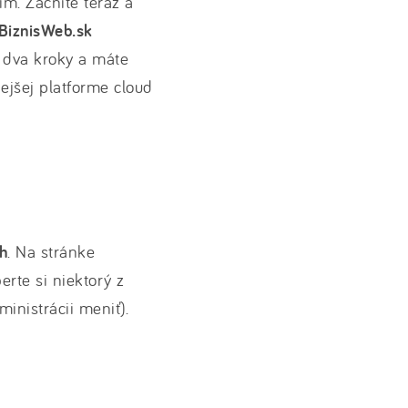
m. Začnite teraz a
BiznisWeb.sk
a dva kroky a máte
jšej platforme cloud
ch
. Na stránke
berte si niektorý z
inistrácii meniť).