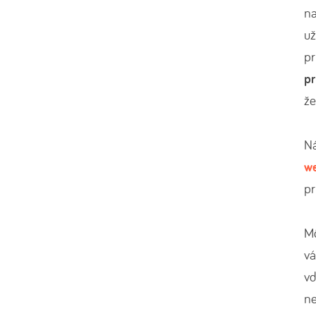
na
už
pr
p
že
Ná
w
p
Mô
vá
v
ne