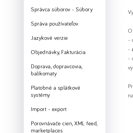
Správca súborov - Súbory
Vy
Správa používateľov
O 
Jazykové verzie
-
-
Objednávky, Fakturácia
- 
Doprava, dopravcovia,
vy
balíkomaty
Pr
Platobné a splátkové
systémy
na
Import - export
Porovnávače cien, XML feed,
marketplaces