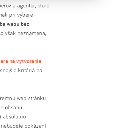
erov a agentúr, ktoré
mali pri výbere
rba webu bez
 čo však neznamená,
are na vytvorenie
snejšie kritériá na
firemnú web stránku
áve obsahu
í absolútnu
h nebudete odkázaní