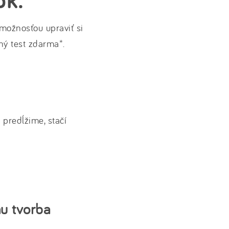
ožnosťou upraviť si
ný test zdarma*.
predĺžime, stačí
u tvorba