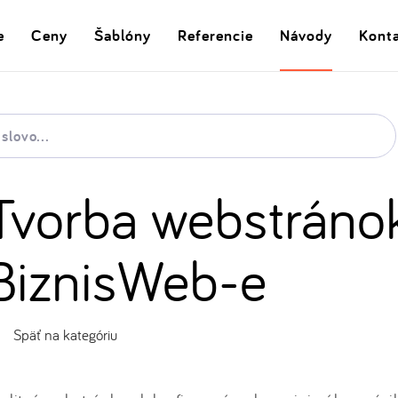
e
Ceny
Šablóny
Referencie
Návody
Kont
Tvorba webstráno
BiznisWeb-e
Späť na kategóriu