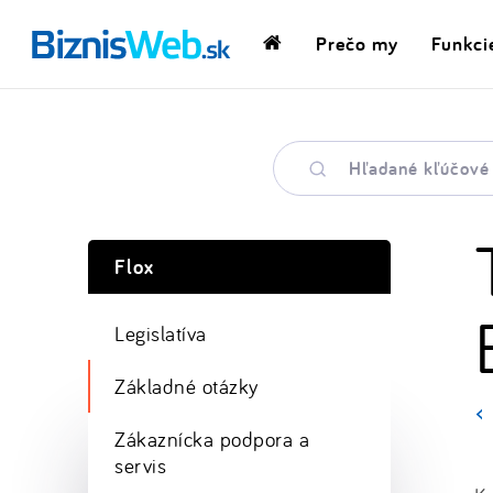
Prečo my
Funkci
Domovská
stránka
Hľadané
kľúčové
slovo
Flox
Legislatíva
Základné otázky
Zákaznícka podpora a
servis