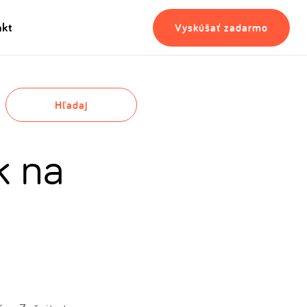
akt
Vyskúšať zadarmo
Hľadaj
k na