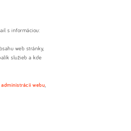
il s informáciou:
bsahu web stránky,
alík služieb a kde
 administrácii webu
,