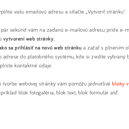
plňte vašu emailovú adresu a stlačte „Vytvoriť stránku".
pár sekúnd vám na zadanú e-mailovú adresu príde e-ma
 o
vytvorení web stránky
,
ako sa prihlásiť na novú web stránku
a začať s plnením o
o adrese do platobného systému, kde si zvolíte vybraný b
plníte kontaktné údaje.
i tvorbe webovej stránky vám pomôžu jednotlivé
bloky v
príklad blok fotogaléria, blok text, blok formulár atď.