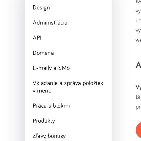
Kv
Design
vy
u
Administrácia
v
API
w
Doména
A
E-maily a SMS
Vkladanie a správa položiek
Vy
v menu
Bi
Práca s blokmi
pr
Produkty
Zľavy, bonusy