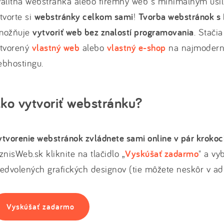
alitná webstránka alebo firemný web s minimálnym úsilí
tvorte si
webstránky celkom sami
!
Tvorba webstránok s 
možňuje
vytvoriť web bez znalostí programovania
. Stači
ytvorený
vlastný web
alebo
vlastný e-shop
na najmoderne
ebhostingu.
ko vytvoriť webstránku?
tvorenie webstránok zvládnete sami online v pár kroko
znisWeb.sk kliknite na tlačidlo „
Vyskúšať zadarmo
" a vy
edvolených grafických designov (tie môžete neskôr v adm
Vyskúšať zadarmo