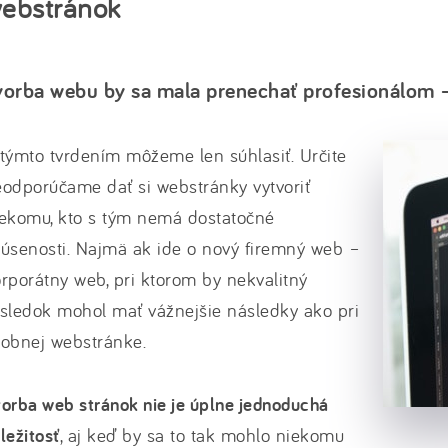
ebstránok
vorba webu by sa mala prenechať profesionálom – 
týmto tvrdením môžeme len súhlasiť. Určite
odporúčame dať si webstránky vytvoriť
iekomu, kto s tým nemá dostatočné
úsenosti. Najmä ak ide o nový firemný web –
rporátny web, pri ktorom by nekvalitný
sledok mohol mať vážnejšie následky ako pri
sobnej webstránke.
orba web stránok nie je úplne jednoduchá
ležitosť
, aj keď by sa to tak mohlo niekomu