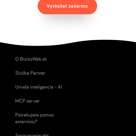
Vyskúšať zadarmo
O BiznisWeb.sk
Služba Partner
Umelá inteligencia - AI
MCP server
Potrebujete pomoc
externistu?
Spracovanie dát