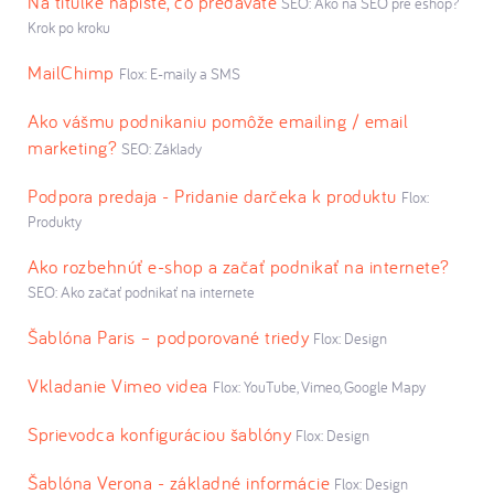
Na titulke napíšte, čo predávate
SEO: Ako na SEO pre eshop?
Krok po kroku
MailChimp
Flox: E-maily a SMS
Ako vášmu podnikaniu pomôže emailing / email
marketing?
SEO: Základy
Podpora predaja - Pridanie darčeka k produktu
Flox:
Produkty
Ako rozbehnúť e-shop a začať podnikať na internete?
SEO: Ako začať podnikať na internete
Šablóna Paris – podporované triedy
Flox: Design
Vkladanie Vimeo videa
Flox: YouTube, Vimeo, Google Mapy
Sprievodca konfiguráciou šablóny
Flox: Design
Šablóna Verona - základné informácie
Flox: Design