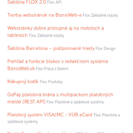
Šablóna FLOX 2.0
Flox: API
Tvorba webstránok na BiznisWeb-e
Flox: Základné otázky
Webstránky dobre prístupné aj na mobiloch a
tabletoch
Flox: Základné otázky
Šablóna Barcelona – podporované triedy
Flox: Design
Prehľad a funkcie blokov v redakčnom systéme
BiznisWeb.sk
Flox: Práca s blokmi
Nákupný košík
Flox: Produkty
GoPay platobná brána s multipackom platobných
metód (REST API)
Flox: Platobné a splátkové systémy
Platobný systém VISA/MC - VÚB eCard
Flox: Platobné a
splátkové systémy