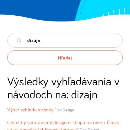
Hľadané
kľúčové
slovo
Hľadaj
Výsledky vyhľadávania v
návodoch na: dizajn
Výber vzhľadu stránky
Flox: Design
Chcel by som vlastný design e-shopu na mieru. Čo ak
sa mi nepáčia šablónové designy?
Flox: Design