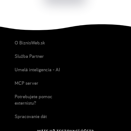
O BiznisWeb.sk
Služba Partner
Umelá inteligencia - AI
MCP server
Potrebujete pomoc
externistu?
Spracovanie dát