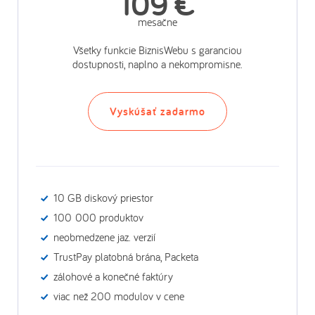
109 €
mesačne
Všetky funkcie BiznisWebu s garanciou
dostupnosti, naplno a nekompromisne.
Vyskúšať zadarmo
10 GB diskový priestor
100 000 produktov
neobmedzene jaz. verzií
TrustPay platobná brána, Packeta
zálohové a konečné faktúry
viac než 200 modulov v cene