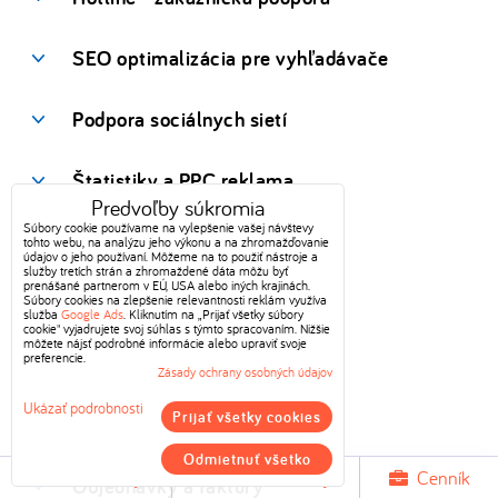
SEO optimalizácia pre vyhľadávače
Podpora sociálnych sietí
Štatistiky a PPC reklama
Predvoľby súkromia
Súbory cookie používame na vylepšenie vašej návštevy
Internetový obchod (e-shop)
tohto webu, na analýzu jeho výkonu a na zhromažďovanie
údajov o jeho používaní. Môžeme na to použiť nástroje a
služby tretích strán a zhromaždené dáta môžu byť
prenášané partnerom v EÚ, USA alebo iných krajinách.
Nástroje na zvýšenie obratu
Súbory cookies na zlepšenie relevantnosti reklám využíva
služba
Google Ads
. Kliknutím na „Prijať všetky súbory
cookie" vyjadrujete svoj súhlas s týmto spracovaním. Nižšie
môžete nájsť podrobné informácie alebo upraviť svoje
preferencie.
Sklad
Zásady ochrany osobných údajov
Ukázať podrobnosti
Prijať všetky cookies
DPH
Odmietnuť všetko
Zbaliť všetky
Rozbaliť všetky
Cenník
Objednávky a faktúry