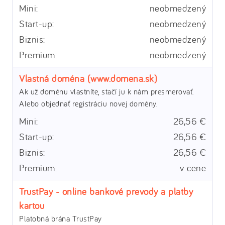
neobmedzený
neobmedzený
neobmedzený
neobmedzený
Vlastná doména (www.domena.sk)
Ak už doménu vlastníte, stačí ju k nám presmerovať.
Alebo objednať registráciu novej domény.
26,56 €
26,56 €
26,56 €
v cene
TrustPay - online bankové prevody a platby
kartou
Platobná brána TrustPay