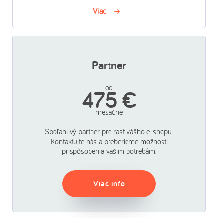
Viac
Partner
od
475 €
mesačne
Spoľahlivý partner pre rast vášho e-shopu.
Kontaktujte nás a preberieme možnosti
prispôsobenia vašim potrebám.
Viac info