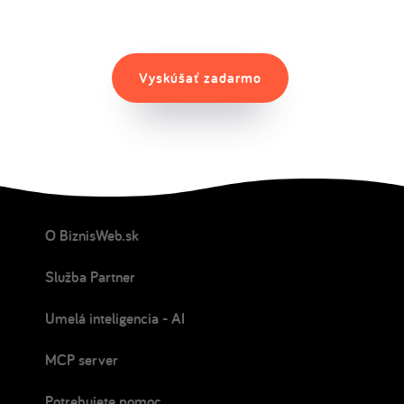
Vyskúšať zadarmo
O BiznisWeb.sk
Služba Partner
Umelá inteligencia - AI
MCP server
Potrebujete pomoc