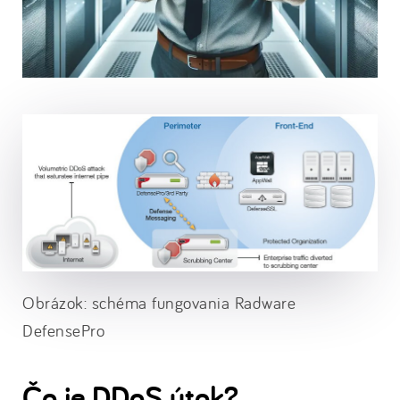
Obrázok: schéma fungovania Radware
DefensePro
Čo je DDoS útok?