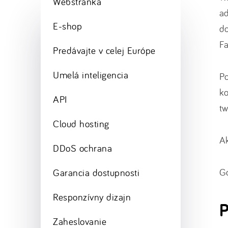
Webstránka
ad
E-shop
do
F
Predávajte v celej Európe
Umelá inteligencia
Po
ko
API
tw
Cloud hosting
Ak
DDoS ochrana
Go
Garancia dostupnosti
Responzívny dizajn
P
Zaheslovanie