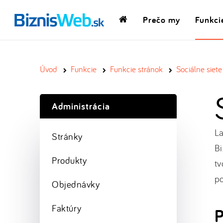
Prečo my
Funkci
Domovská
stránka
Úvod
Funkcie
Funkcie stránok
Sociálne siete
Administrácia
La
Stránky
Bi
Produkty
tv
po
Objednávky
Faktúry
P