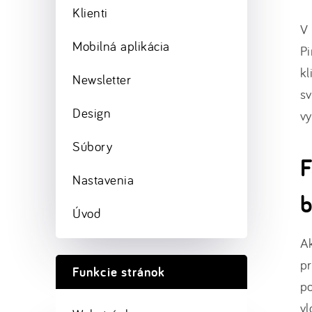
Klienti
V 
Mobilná aplikácia
Pi
kl
Newsletter
sv
Design
vy
Súbory
F
Nastavenia
b
Úvod
A
pr
Funkcie stránok
po
vl