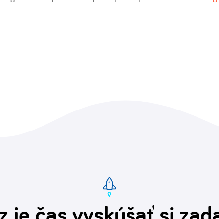
z je čas vyskúšať si za