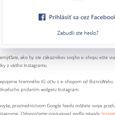
emýšľate, ako by ste zákazníkov svojho e-shopu ešte via
tky z vášho Instagramu.
epojenie firemného IG účtu s e-shopom od BiznisWebu 
ednoducho pridaním widgetu Instagram.
vyše, prostredníctvom Google feedu môžete svoje produ
nstagrame. Odporúčame postupovať podľa návodu
Insta