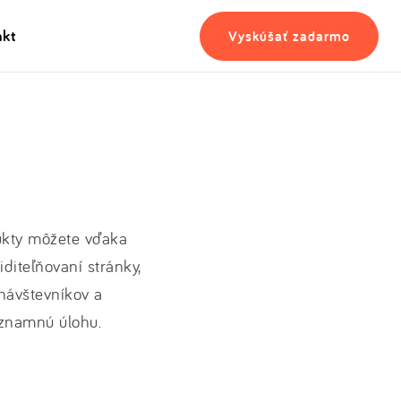
akt
Vyskúšať zadarmo
odukty môžete vďaka
diteľňovaní stránky,
návštevníkov a
významnú úlohu.