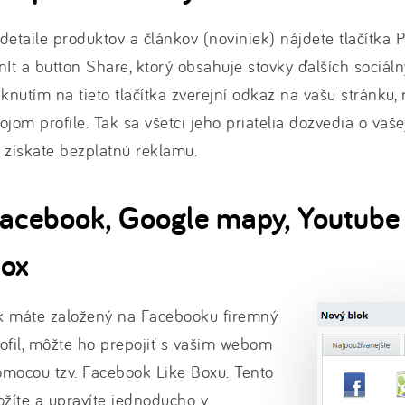
detaile produktov a článkov (noviniek) nájdete tlačítka P
nIt a button Share, ktorý obsahuje stovky ďalších sociáln
iknutím na tieto tlačítka zverejní odkaz na vašu stránku,
ojom profile. Tak sa všetci jeho priatelia dozvedia o vaš
 získate bezplatnú reklamu.
acebook, Google mapy, Youtube 
ox
k máte založený na Facebooku firemný
ofil, môžte ho prepojiť s vašim webom
mocou tzv. Facebook Like Boxu. Tento
ožíte a upravíte jednoducho v