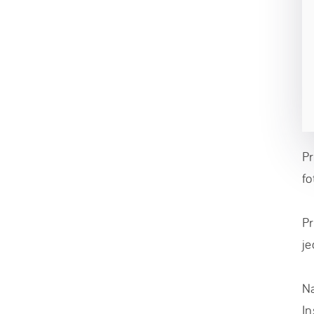
Pr
fo
Pr
j
Na
I