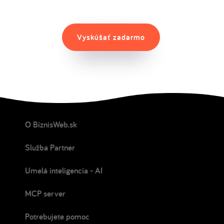
Vyskúšať zadarmo
O BiznisWeb.sk
Služba Partner
Umelá inteligencia - AI
MCP server
Potrebujete pomoc